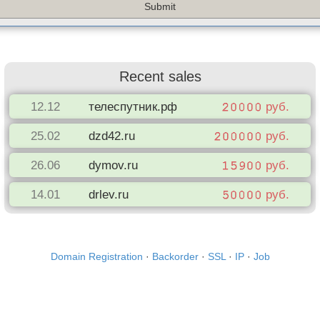
Recent sales
12.12
телеспутник.рф
руб.
25.02
dzd42.ru
руб.
26.06
dymov.ru
руб.
10.12
androideg.ru
руб.
14.01
drlev.ru
руб.
Domain Registration
·
Backorder
·
SSL
·
IP
·
Job